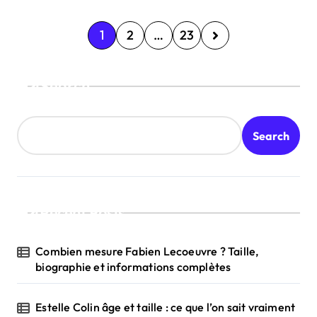
P
1
2
…
23
o
s
Search
t
s
Search
p
a
g
Recent Posts
i
n
Combien mesure Fabien Lecoeuvre ? Taille,
a
biographie et informations complètes
t
Estelle Colin âge et taille : ce que l’on sait vraiment
i