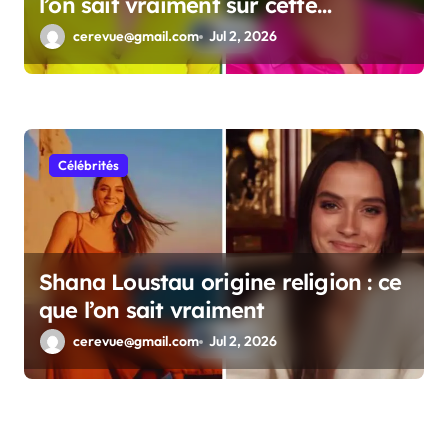
l’on sait vraiment sur cette
personnalité
cerevue@gmail.com
Jul 2, 2026
Célébrités
Shana Loustau origine religion : ce
que l’on sait vraiment
cerevue@gmail.com
Jul 2, 2026