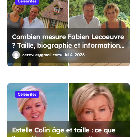
Célébrités
Combien mesure Fabien Lecoeuvre
? Taille, biographie et informations
complètes
cerevue@gmail.com
Jul 4, 2026
Célébrités
Estelle Colin âge et taille : ce que