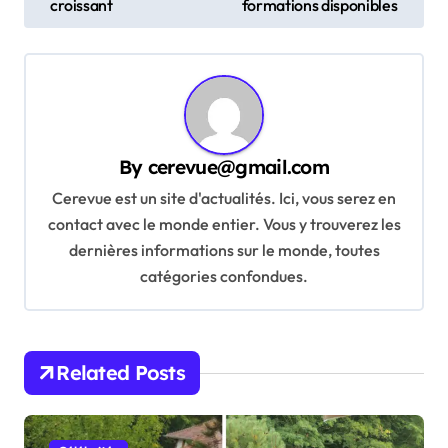
s
croissant
formations disponibles
t
n
a
v
By
cerevue@gmail.com
i
Cerevue est un site d'actualités. Ici, vous serez en
g
contact avec le monde entier. Vous y trouverez les
a
dernières informations sur le monde, toutes
t
catégories confondues.
i
o
n
Related Posts