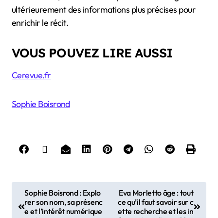
ultérieurement des informations plus précises pour
enrichir le récit.
VOUS POUVEZ LIRE AUSSI
Cerevue.fr
Sophie Boisrond
P
Sophie Boisrond : Explo
Eva Morletto âge : tout
rer son nom, sa présenc
ce qu’il faut savoir sur c
o
e et l’intérêt numérique
ette recherche et les in