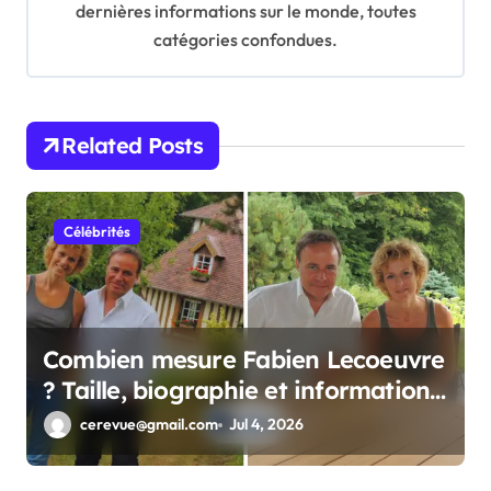
dernières informations sur le monde, toutes
t
catégories confondues.
i
o
n
Related Posts
Célébrités
Combien mesure Fabien Lecoeuvre
? Taille, biographie et informations
complètes
cerevue@gmail.com
Jul 4, 2026