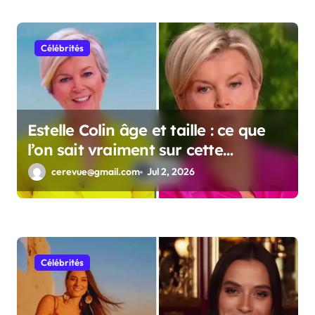
Célébrités
Estelle Colin âge et taille : ce que
l’on sait vraiment sur cette
personnalité
cerevue@gmail.com
Jul 2, 2026
Célébrités