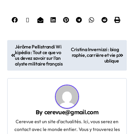
P
Jérôme Pellistrandi Wi
Cristina Invernizzi : biog
kipédia : Tout ce que vo
o
raphie, carrière et vie p
us devez savoir sur l’an
ublique
s
alyste militaire français
t
n
a
v
By
cerevue@gmail.com
i
Cerevue est un site d'actualités. Ici, vous serez en
g
contact avec le monde entier. Vous y trouverez les
a