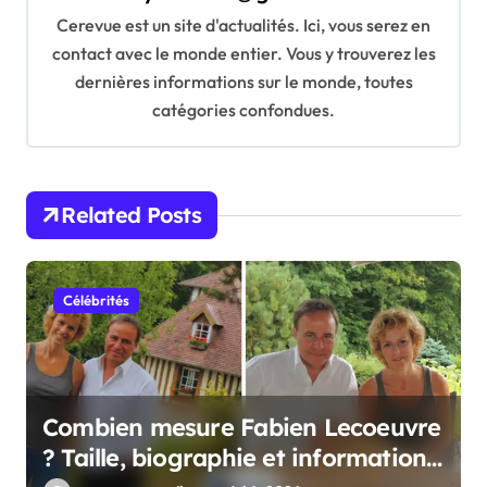
g
Cerevue est un site d'actualités. Ici, vous serez en
a
contact avec le monde entier. Vous y trouverez les
t
dernières informations sur le monde, toutes
catégories confondues.
i
o
n
Related Posts
Célébrités
Combien mesure Fabien Lecoeuvre
? Taille, biographie et informations