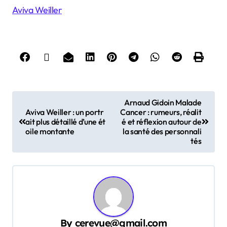
Aviva Weiller
P
Arnaud Gidoin Malade
Aviva Weiller : un portr
Cancer : rumeurs, réalit
o
ait plus détaillé d’une ét
é et réflexion autour de
s
oile montante
la santé des personnali
tés
t
n
a
v
i
By
cerevue@gmail.com