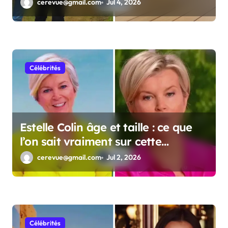
complètes
cerevue@gmail.com
Jul 4, 2026
Célébrités
Estelle Colin âge et taille : ce que
l’on sait vraiment sur cette
personnalité
cerevue@gmail.com
Jul 2, 2026
Célébrités