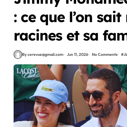
: ce que l’on sait
racines et sa fam
By cerevue@gmail.com
Jun 11, 2026
No Comments
#
J