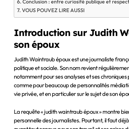
Conclusion : entre curiosité publique et respect
VOUS POUVEZ LIRE AUSSI
Introduction sur Judith W
son époux
Judith Waintraub époux est une journaliste française reconnue pour son travail au sein de la presse
politique et sociale. Son nom revient régulièrem
notamment pour ses analyses et ses chroniques p
comme pour beaucoup de personnalités médiatiqu
vie privée, et en particulier sur le sujet de son épo
La requête « judith waintraub époux » montre bien
personnelle des journalistes. Pourtant, il faut déj
avant tout connue pour son travail et ses prises d