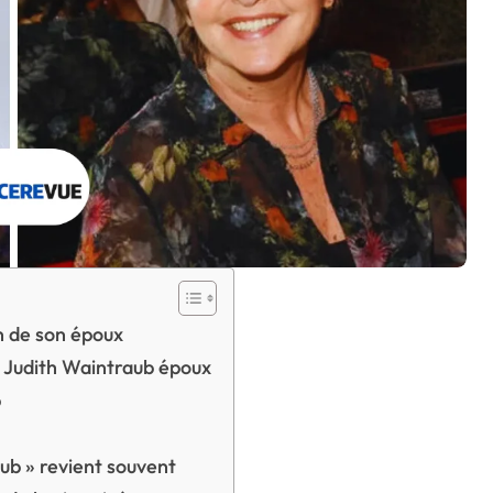
on de son époux
b Judith Waintraub époux
b
ub » revient souvent