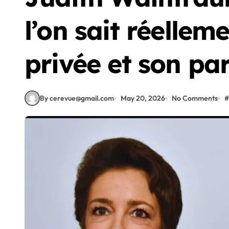
l’on sait réellem
privée et son pa
By cerevue@gmail.com
May 20, 2026
No Comments
#