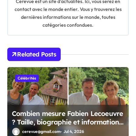
Cerevue est un site d'actualités. Ici, vous serez en
g
contact avec le monde entier. Vous y trouverez les
a
dernières informations sur le monde, toutes
t
catégories confondues.
i
o
n
Related Posts
Célébrités
Combien mesure Fabien Lecoeuvre
? Taille, biographie et informations
complètes
cerevue@gmail.com
Jul 4, 2026