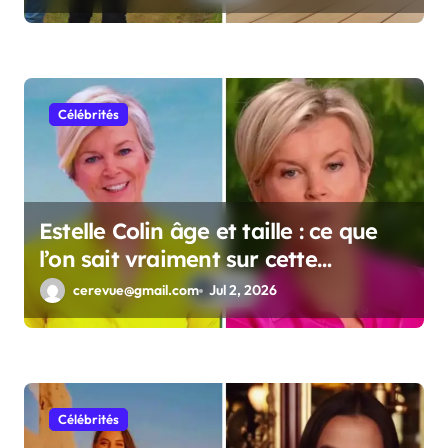
Célébrités
Estelle Colin âge et taille : ce que
l’on sait vraiment sur cette
personnalité
cerevue@gmail.com
Jul 2, 2026
Célébrités