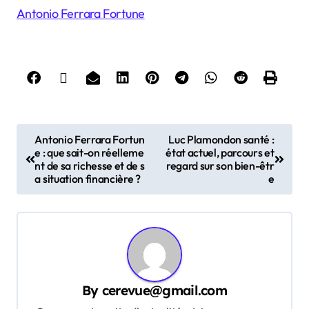
Antonio Ferrara Fortune
P
Antonio Ferrara Fortun
Luc Plamondon santé :
e : que sait-on réelleme
état actuel, parcours et
o
nt de sa richesse et de s
regard sur son bien-êtr
s
a situation financière ?
e
t
n
a
v
By
cerevue@gmail.com
i