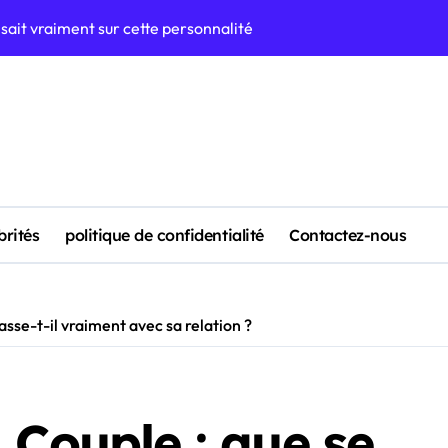
on sait vraiment sur cette personnalité
e l’on sait vraiment
e que l’on sait réellement sur ses origines familiales
ectives de carrière et intérêt public actuel
n sait vraiment sur sa vie privée
ours, vie et réputation d’une personnalité émergente
brités
politique de confidentialité
Contactez-nous
 d’une recherche qui intrigue sur le web
devez savoir sur sa richesse et son intérêt public
asse-t-il vraiment avec sa relation ?
avons et pourquoi les gens recherchent ce sujet
Taille, biographie et informations complètes
 Couple : que se