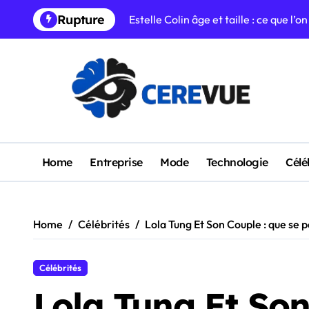
Skip
Rupture
Estelle Colin âge et taille : ce que l’
to
content
Shana Loustau origine religion : ce qu
Sabrina Medjebeur origine parents : c
Laurence Rocheteau : Parcours, persp
Sébastien Lecornu épouse : ce que l’o
Sabrina Medjebeur Biographie : parc
Home
Entreprise
Mode
Technologie
Célé
Alix Bouilhaguet jambes : décryptage
Aliou Mara Fortune : tout ce que vous 
Home
Célébrités
Lola Tung Et Son Couple : que se p
Julie Zitouni Parents : Ce que nous s
Combien mesure Fabien Lecoeuvre ? 
Célébrités
Lola Tung Et Son