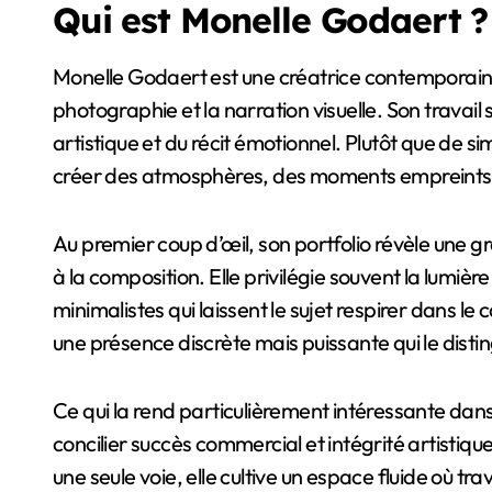
Qui est Monelle Godaert ?
Monelle Godaert est une créatrice contemporaine reconnue pour son regard aiguisé sur la
photographie et la narration visuelle. Son travail s
artistique et du récit émotionnel. Plutôt que de 
créer des atmosphères, des moments empreints de
Au premier coup d’œil, son portfolio révèle une g
à la composition. Elle privilégie souvent la lumière
minimalistes qui laissent le sujet respirer dans le
une présence discrète mais puissante qui le dist
Ce qui la rend particulièrement intéressante dans
concilier succès commercial et intégrité artistiq
une seule voie, elle cultive un espace fluide où tra