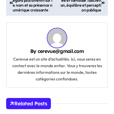
egard plus attentif sur l
ée et familiale : discréti
o
e nom et sa présence n
on, équilibre et percepti
s
umérique croissante
on publique
t
n
a
v
By
cerevue@gmail.com
i
Cerevue est un site d'actualités. Ici, vous serez en
g
contact avec le monde entier. Vous y trouverez les
a
dernières informations sur le monde, toutes
t
catégories confondues.
i
o
n
Related Posts