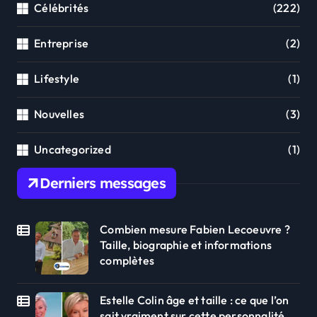
Célébrités
(222)
Entreprise
(2)
Lifestyle
(1)
Nouvelles
(3)
Uncategorized
(1)
Derniers messages
Combien mesure Fabien Lecoeuvre ?
Taille, biographie et informations
complètes
Estelle Colin âge et taille : ce que l’on
sait vraiment sur cette personnalité