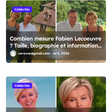
Célébrités
Combien mesure Fabien Lecoeuvre
? Taille, biographie et informations
complètes
cerevue@gmail.com
Jul 4, 2026
Célébrités