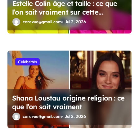
Estelle Colin âge et taille : ce que
l’on sait vraiment sur cette
personnalité
cerevue@gmail.com
Jul 2, 2026
Célébrités
Shana Loustau origine religion : ce
que l’on sait vraiment
cerevue@gmail.com
Jul 2, 2026