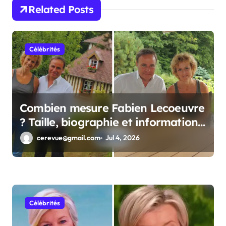
Related Posts
Célébrités
Combien mesure Fabien Lecoeuvre
? Taille, biographie et informations
complètes
cerevue@gmail.com
Jul 4, 2026
Célébrités