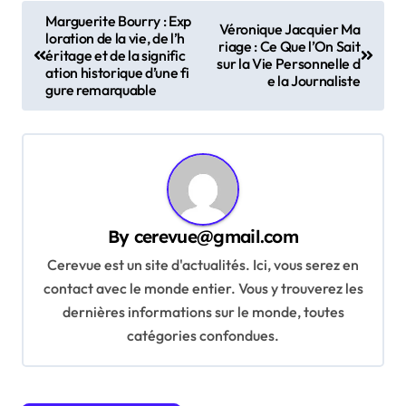
P
Marguerite Bourry : Exp
Véronique Jacquier Ma
loration de la vie, de l’h
o
riage : Ce Que l’On Sait
éritage et de la signific
sur la Vie Personnelle d
s
ation historique d’une fi
e la Journaliste
gure remarquable
t
n
a
v
i
By
cerevue@gmail.com
g
Cerevue est un site d'actualités. Ici, vous serez en
a
contact avec le monde entier. Vous y trouverez les
t
dernières informations sur le monde, toutes
catégories confondues.
i
o
n