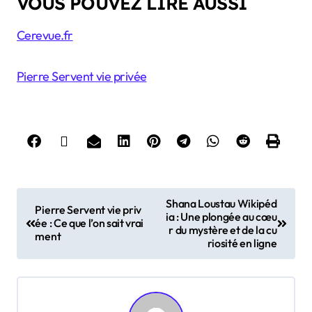
VOUS POUVEZ LIRE AUSSI
Cerevue.fr
Pierre Servent vie privée
P
Shana Loustau Wikipéd
Pierre Servent vie priv
ia : Une plongée au cœu
o
ée : Ce que l’on sait vrai
r du mystère et de la cu
ment
s
riosité en ligne
t
n