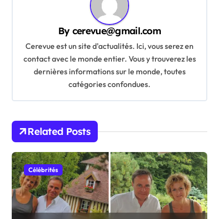
a
v
By
cerevue@gmail.com
i
Cerevue est un site d'actualités. Ici, vous serez en
g
contact avec le monde entier. Vous y trouverez les
a
dernières informations sur le monde, toutes
t
catégories confondues.
i
o
n
Related Posts
Célébrités