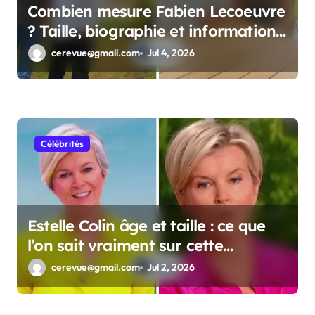
Combien mesure Fabien Lecoeuvre
? Taille, biographie et informations
complètes
cerevue@gmail.com
Jul 4, 2026
Célébrités
Estelle Colin âge et taille : ce que
l’on sait vraiment sur cette
personnalité
cerevue@gmail.com
Jul 2, 2026