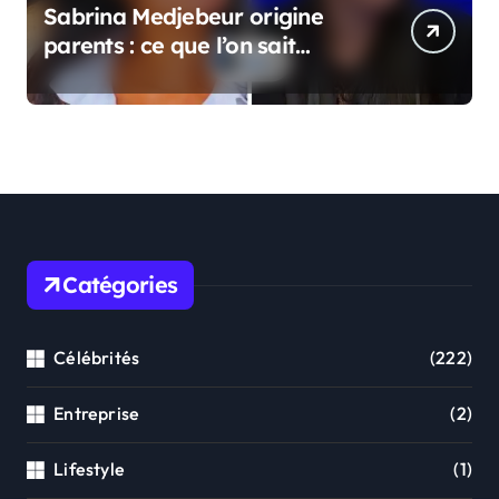
Sabrina Medjebeur origine
parents : ce que l’on sait
réellement sur ses origines
familiales
Catégories
Célébrités
(222)
Entreprise
(2)
Lifestyle
(1)