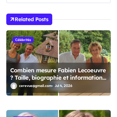
i
o
n
Related Posts
Célébrités
Combien mesure Fabien Lecoeuvre
? Taille, biographie et informations
complètes
cerevue@gmail.com
Jul 4, 2026