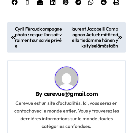
P
Cyril Féraud compagne
laurent Jacobelli Comp
photo : ce que l’on sait v
agnon Actuel: mitä tod
o
raiment sur sa vie privé
ella tiedämme hänen y
s
e
ksityiselämästään
t
n
a
v
By
cerevue@gmail.com
i
Cerevue est un site d'actualités. Ici, vous serez en
g
contact avec le monde entier. Vous y trouverez les
a
dernières informations sur le monde, toutes
t
catégories confondues.