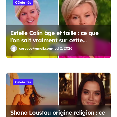
Célébrités
Estelle Colin âge et taille : ce que
l’on sait vraiment sur cette
personnalité
cerevue@gmail.com
Jul 2, 2026
Célébrités
Shana Loustau origine religion : ce