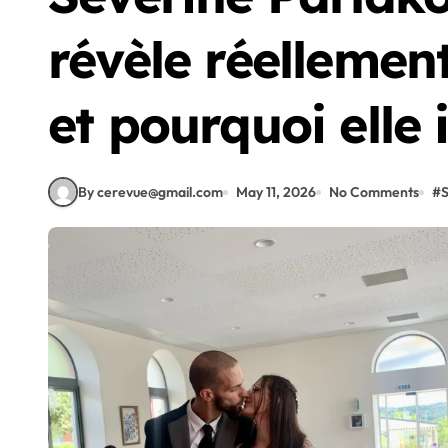
révèle réellemen
et pourquoi elle 
By cerevue@gmail.com
May 11, 2026
No Comments
#
S