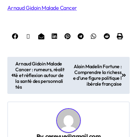
Arnaud Gidoin Malade Cancer
P
Arnaud Gidoin Malade
Alain Madelin Fortune :
Cancer : rumeurs, réalit
o
Comprendre la richess
é et réflexion autour de
e d’une figure politique l
s
la santé des personnali
ibérale française
tés
t
n
a
v
i
By
cerevue@gmail.com