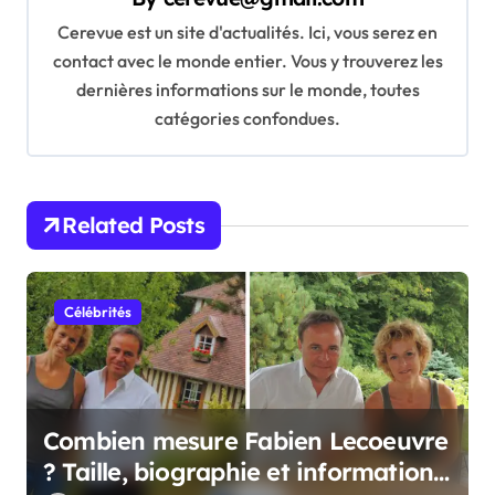
g
Cerevue est un site d'actualités. Ici, vous serez en
a
contact avec le monde entier. Vous y trouverez les
t
dernières informations sur le monde, toutes
catégories confondues.
i
o
n
Related Posts
Célébrités
Combien mesure Fabien Lecoeuvre
? Taille, biographie et informations