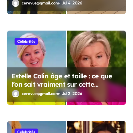
complètes
cerevue@gmail.com
Jul 4, 2026
Célébrités
Estelle Colin âge et taille : ce que
l’on sait vraiment sur cette
personnalité
cerevue@gmail.com
Jul 2, 2026
Célébrités