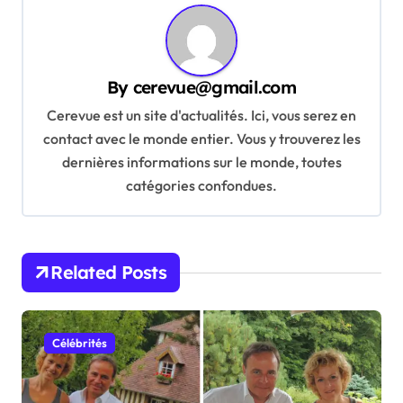
n
a
v
By
cerevue@gmail.com
i
Cerevue est un site d'actualités. Ici, vous serez en
g
contact avec le monde entier. Vous y trouverez les
a
dernières informations sur le monde, toutes
t
catégories confondues.
i
o
n
Related Posts
Célébrités