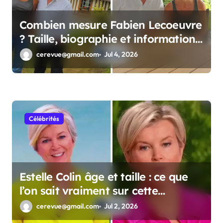
Combien mesure Fabien Lecoeuvre
? Taille, biographie et informations
complètes
cerevue@gmail.com
Jul 4, 2026
Célébrités
Estelle Colin âge et taille : ce que
l’on sait vraiment sur cette
personnalité
cerevue@gmail.com
Jul 2, 2026