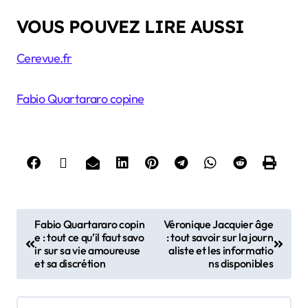
VOUS POUVEZ LIRE AUSSI
Cerevue.fr
Fabio Quartararo copine
P
Fabio Quartararo copin
Véronique Jacquier âge
e : tout ce qu’il faut savo
: tout savoir sur la journ
o
ir sur sa vie amoureuse
aliste et les informatio
s
et sa discrétion
ns disponibles
t