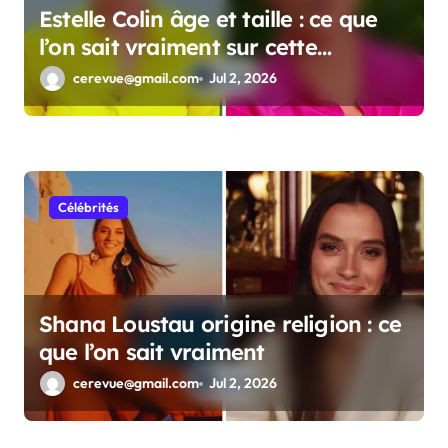
Estelle Colin âge et taille : ce que
l’on sait vraiment sur cette
personnalité
cerevue@gmail.com
Jul 2, 2026
Célébrités
Shana Loustau origine religion : ce
que l’on sait vraiment
cerevue@gmail.com
Jul 2, 2026