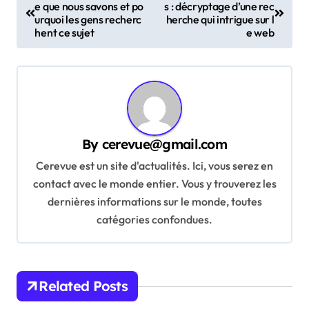
e que nous savons et po
s : décryptage d’une rec
o
urquoi les gens recherc
herche qui intrigue sur l
s
hent ce sujet
e web
t
n
a
v
By
cerevue@gmail.com
i
Cerevue est un site d'actualités. Ici, vous serez en
g
contact avec le monde entier. Vous y trouverez les
a
dernières informations sur le monde, toutes
t
catégories confondues.
i
o
n
Related Posts