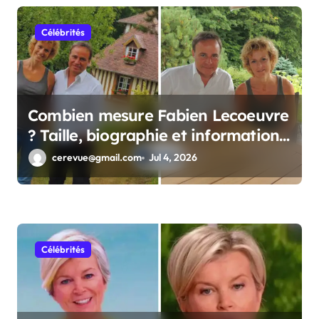
Célébrités
Combien mesure Fabien Lecoeuvre
? Taille, biographie et informations
complètes
cerevue@gmail.com
Jul 4, 2026
Célébrités