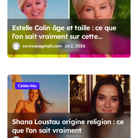
Estelle Colin âge et taille : ce que
l’on sait vraiment sur cette
personnalité
cerevue@gmail.com
Jul 2, 2026
Célébrités
Shana Loustau origine religion : ce
que l’on sait vraiment