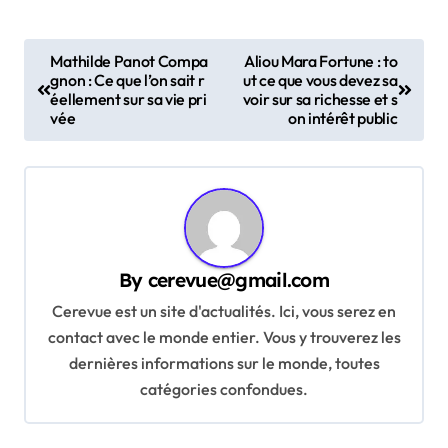
P
Mathilde Panot Compa
Aliou Mara Fortune : to
gnon : Ce que l’on sait r
ut ce que vous devez sa
o
éellement sur sa vie pri
voir sur sa richesse et s
s
vée
on intérêt public
t
n
a
v
By
cerevue@gmail.com
i
Cerevue est un site d'actualités. Ici, vous serez en
g
contact avec le monde entier. Vous y trouverez les
a
dernières informations sur le monde, toutes
t
catégories confondues.
i