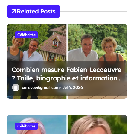
o
n
Related Posts
Célébrités
Combien mesure Fabien Lecoeuvre
? Taille, biographie et informations
complètes
cerevue@gmail.com
Jul 4, 2026
Célébrités