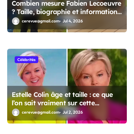
Combien mesure Fabien Lecoeuvre
? Taille, biographie et informations
complètes
cerevue@gmail.com
Jul 4, 2026
Célébrités
Estelle Colin âge et taille : ce que
l’on sait vraiment sur cette
personnalité
cerevue@gmail.com
Jul 2, 2026