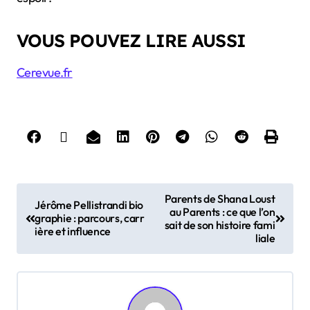
VOUS POUVEZ LIRE AUSSI
Cerevue.fr
P
Parents de Shana Loust
Jérôme Pellistrandi bio
au Parents : ce que l’on
o
graphie : parcours, carr
sait de son histoire fami
ière et influence
s
liale
t
n
a