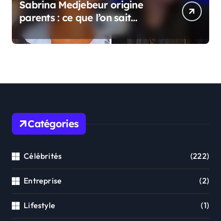
Sabrina Medjebeur origine
parents : ce que l’on sait
réellement sur ses origines
familiales
Catégories
Célébrités
(222)
Entreprise
(2)
Lifestyle
(1)