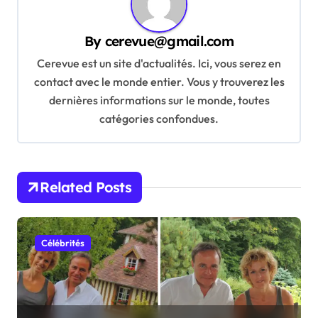
v
By
cerevue@gmail.com
i
Cerevue est un site d'actualités. Ici, vous serez en
g
contact avec le monde entier. Vous y trouverez les
a
dernières informations sur le monde, toutes
t
catégories confondues.
i
o
n
Related Posts
Célébrités