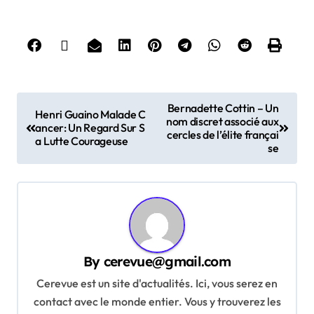
P
Bernadette Cottin – Un
Henri Guaino Malade C
nom discret associé aux
o
ancer: Un Regard Sur S
cercles de l’élite françai
a Lutte Courageuse
s
se
t
n
a
v
By
cerevue@gmail.com
i
Cerevue est un site d'actualités. Ici, vous serez en
g
contact avec le monde entier. Vous y trouverez les
a