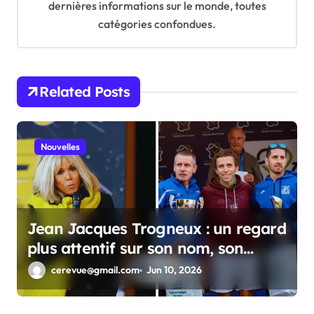
dernières informations sur le monde, toutes
t
catégories confondues.
i
o
n
Related Posts
Nouvelles
Jean Jacques Trogneux : un regard
plus attentif sur son nom, son
parcours et son intérêt public
cerevue@gmail.com
Jun 10, 2026