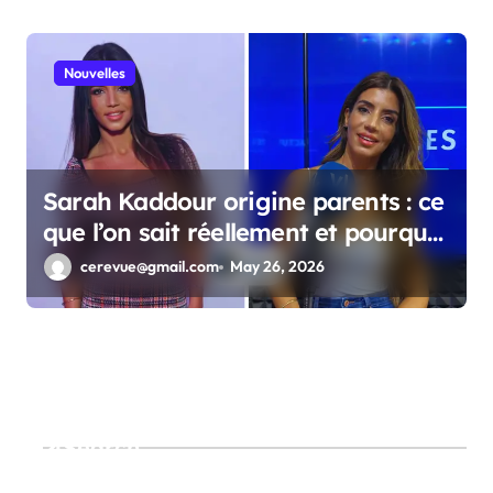
Nouvelles
Sarah Kaddour origine parents : ce
que l’on sait réellement et pourquoi
le sujet intrigue autant
cerevue@gmail.com
May 26, 2026
Search