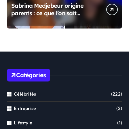
Sabrina Medjebeur origine
parents : ce que l’on sait
réellement sur ses origines
familiales
Catégories
Célébrités
(222)
Entreprise
(2)
Lifestyle
(1)