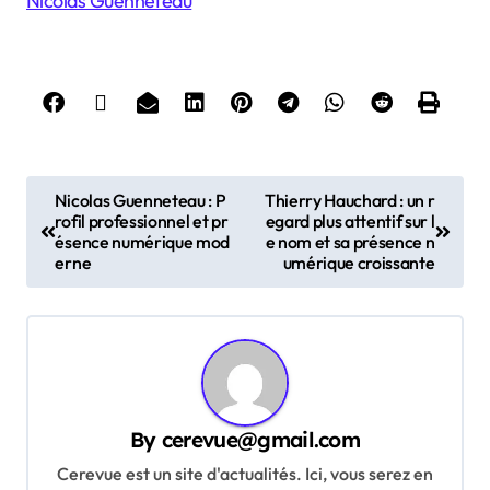
Nicolas Guenneteau
P
Nicolas Guenneteau : P
Thierry Hauchard : un r
rofil professionnel et pr
egard plus attentif sur l
o
ésence numérique mod
e nom et sa présence n
s
erne
umérique croissante
t
n
a
v
By
cerevue@gmail.com
i
Cerevue est un site d'actualités. Ici, vous serez en
g