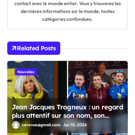
contact avec le monde entier. Vous y trouverez les
a
dernières informations sur le monde, toutes
t
catégories confondues.
i
o
n
Related Posts
Nouvelles
Jean Jacques Trogneux : un regard
plus attentif sur son nom, son
parcours et son intérêt public
cerevue@gmail.com
Jun 10, 2026