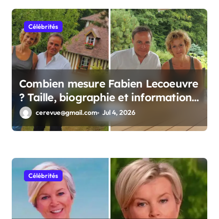
Célébrités
Combien mesure Fabien Lecoeuvre
? Taille, biographie et informations
complètes
cerevue@gmail.com
Jul 4, 2026
Célébrités