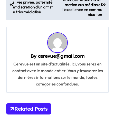
o
s : vie privée, paternité
mation aux médias et
et discrétion d’un artist
s
l’excellence en commu
e très médiatisé
nication
t
n
a
v
i
By
cerevue@gmail.com
g
Cerevue est un site d'actualités. Ici, vous serez en
a
contact avec le monde entier. Vous y trouverez les
t
dernières informations sur le monde, toutes
catégories confondues.
i
o
n
Related Posts