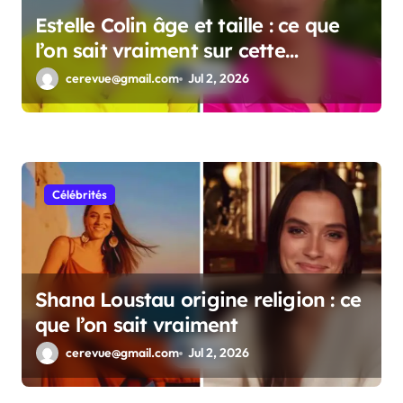
Estelle Colin âge et taille : ce que
l’on sait vraiment sur cette
personnalité
cerevue@gmail.com
Jul 2, 2026
Célébrités
Shana Loustau origine religion : ce
que l’on sait vraiment
cerevue@gmail.com
Jul 2, 2026