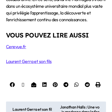
dans un écosystème universitaire mondial plus vaste
qui privilégie l’apprentissage, la découverte et
l’enrichissement continu des connaissances.
VOUS POUVEZ LIRE AUSSI
Cerevue.fr
Laurent Gerra et son fils
P
Jonathan Halls : Une vo
Laurent Gerra et son fil
ix moderne dans la for